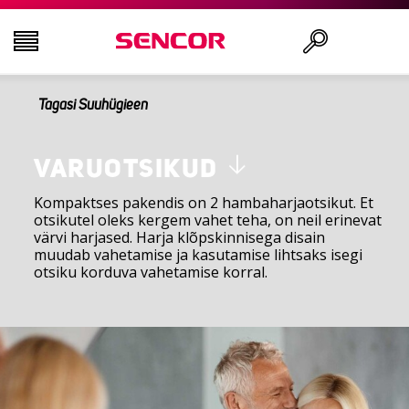
Tagasi Suuhügieen
AUDIO - VIDEO
Otsi
KÖÖK
VARUOTSIKUD
Kompaktses pakendis on 2 hambaharjaotsikut. Et
otsikutel oleks kergem vahet teha, on neil erinevat
MAJAPIDAMINE
värvi harjased. Harja klõpskinnisega disain
muudab vahetamise ja kasutamise lihtsaks isegi
otsiku korduva vahetamise korral.
ILU JA TERVIS
KONTOR JA KAABLID