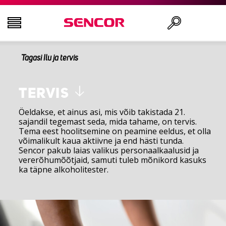
Tagasi Ilu ja tervis
AUDIO - VIDEO
Otsi
KÖÖK
TERVIS
Öeldakse, et ainus asi, mis võib takistada 21.
sajandil tegemast seda, mida tahame, on tervis.
MAJAPIDAMINE
Tema eest hoolitsemine on peamine eeldus, et olla
võimalikult kaua aktiivne ja end hästi tunda.
Sencor pakub laias valikus personaalkaalusid ja
ILU JA TERVIS
vererõhumõõtjaid, samuti tuleb mõnikord kasuks
ka täpne alkoholitester.
KONTOR JA KAABLID