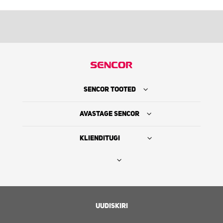
SENCOR TOOTED
AVASTAGE SENCOR
KLIENDITUGI
Leia edasimüüja
SENCORI LUGU
UUDISKIRI
Hooldus ja klienditugi