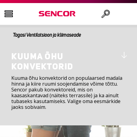
Tagasi Ventilatsioon ja kliimaseade
AUDIO - VIDEO
Otsi
KÖÖK
KUUMA ÕHU
KONVEKTORID
MAJAPIDAMINE
Kuuma õhu konvektorid on populaarsed madala
hinna ja kiire ruumi soojendamise võime tõttu.
Sencor pakub konvektoreid, mis on
ILU JA TERVIS
kaasaskantavad (näiteks terrassile) ja ka ainult
tubaseks kasutamiseks. Valige oma eesmärkide
jaoks sobivaim.
KONTOR JA KAABLID