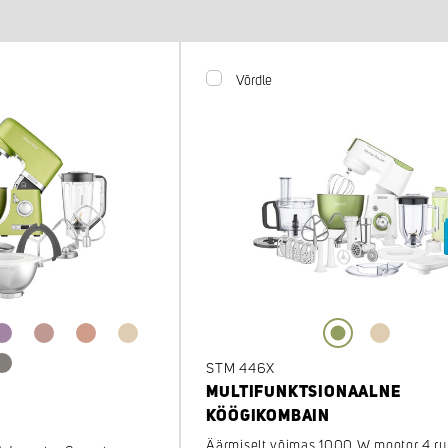
Võrdle
STM 446X
MULTIFUNKTSIONAALNE
KÖÖGIKOMBAIN
Äärmiselt võimas 1000 W mootor 4 r