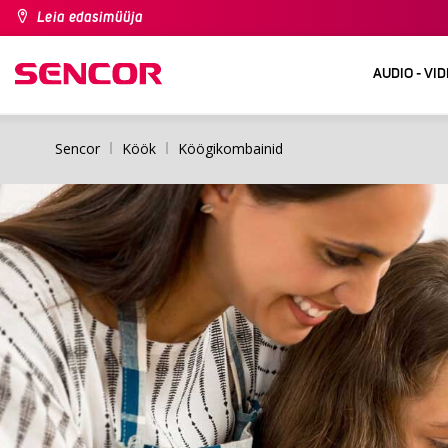
Leia edasimüüja
AUDIO - VI
Sencor
Köök
Köögikombainid