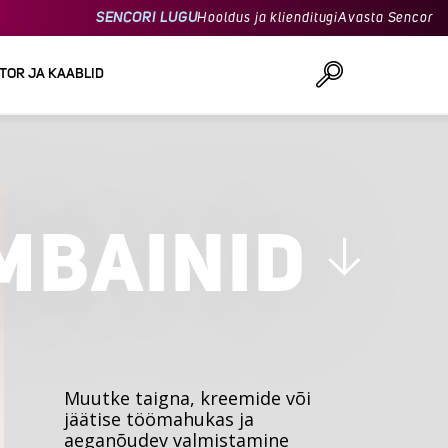
SENCORI LUGU
Hooldus ja klienditugi
Avasta Sencor
TOR JA KAABLID
Otsi
MBAINID
Muutke taigna, kreemide või
jäätise töömahukas ja
aeganõudev valmistamine