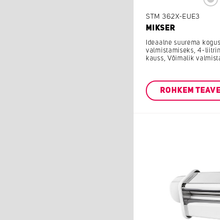
STM 362X-EUE3
MIKSER
Ideaalne suurema koguse
valmistamiseks, 4-liitri
kauss, Võimalik valmista
ROHKEM TEAV