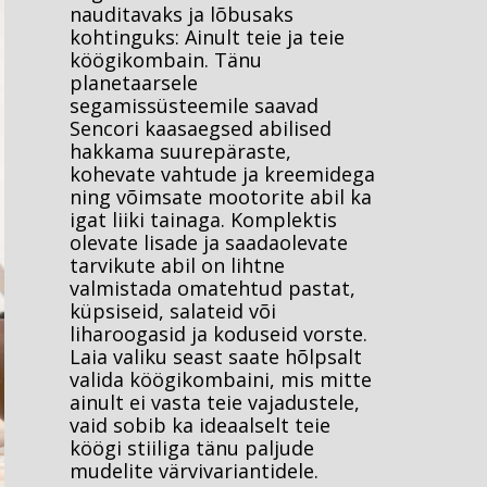
nauditavaks ja lõbusaks
kohtinguks: Ainult teie ja teie
köögikombain. Tänu
planetaarsele
segamissüsteemile saavad
Sencori kaasaegsed abilised
hakkama suurepäraste,
kohevate vahtude ja kreemidega
ning võimsate mootorite abil ka
igat liiki tainaga. Komplektis
olevate lisade ja saadaolevate
tarvikute abil on lihtne
valmistada omatehtud pastat,
küpsiseid, salateid või
liharoogasid ja koduseid vorste.
Laia valiku seast saate hõlpsalt
valida köögikombaini, mis mitte
ainult ei vasta teie vajadustele,
vaid sobib ka ideaalselt teie
köögi stiiliga tänu paljude
mudelite värvivariantidele.