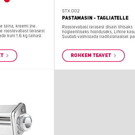
STX 002
PASTAMASIN - TAGLIATELLE
 taina, kreemi jne.
Roostevabast terasest disain lihtsaks
ne roostevabast terasest
hügieeniliseks hoolduseks, Lihtne kas
da kuni 1.6 kg tainast
Suudab valmistada traditsionaalset pa
ET
ROHKEM TEAVET