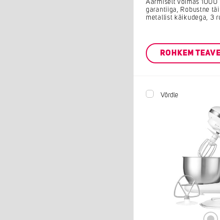
Äärmiselt võimas 1000
garantiiga, Robustne täi
metallist käikudega, 3 
ROHKEM TEAV
Võrdle