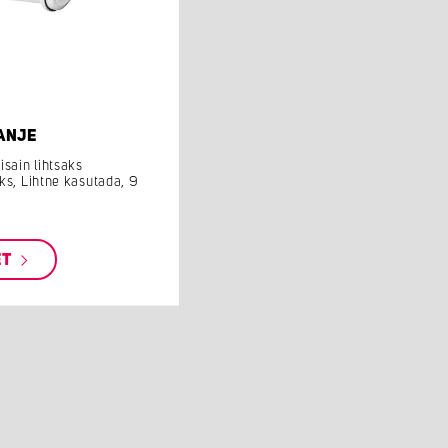
ANJE
isain lihtsaks
ks, Lihtne kasutada, 9
ET