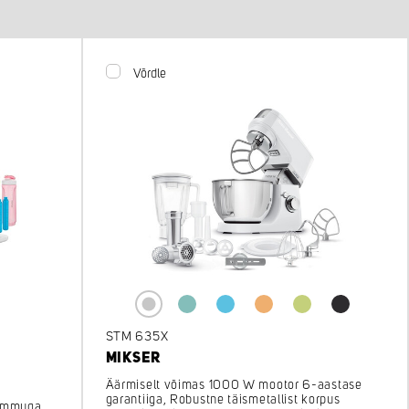
Võrdle
STM 635X
MIKSER
Äärmiselt võimas 1000 W mootor 6-aastase
garantiiga, Robustne täismetallist korpus
ummuga,