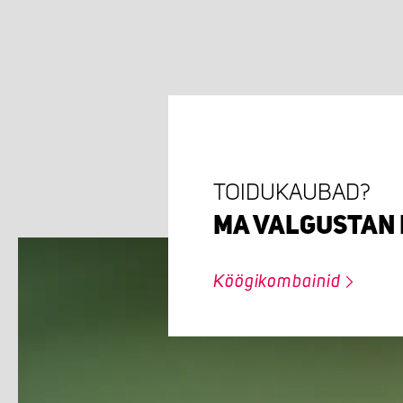
TOIDUKAUBAD?
MA VALGUSTAN 
Köögikombainid