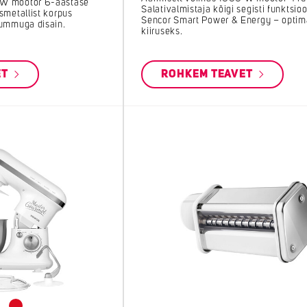
 W mootor 6-aastase
Salativalmistaja kõigi segisti funktsio
smetallist korpus
Sencor Smart Power & Energy – optim
rummuga disain.
kiiruseks.
ET
ROHKEM TEAVET