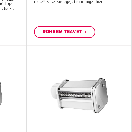
metallist käikudega, 3 rummuga disain
onidega,
aalseks
ROHKEM TEAVET