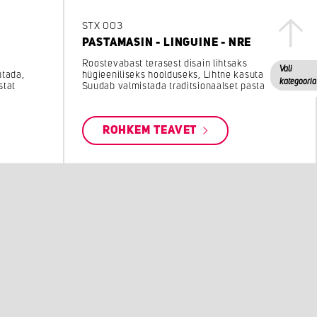
STX 003
PASTAMASIN - LINGUINE - NRE
Roostevabast terasest disain lihtsaks
Vali
utada,
hügieeniliseks hoolduseks, Lihtne kasutada,
kategooria
stat
Suudab valmistada traditsionaalset pastat
ROHKEM TEAVET