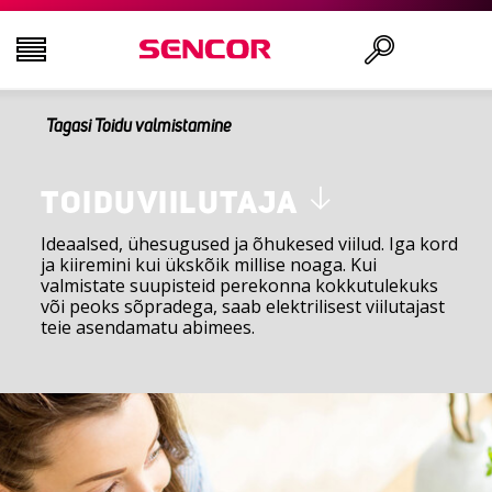
Tagasi Toidu valmistamine
AUDIO - VIDEO
Otsi
KÖÖK
TOIDUVIILUTAJA
Ideaalsed, ühesugused ja õhukesed viilud. Iga kord
ja kiiremini kui ükskõik millise noaga. Kui
MAJAPIDAMINE
valmistate suupisteid perekonna kokkutulekuks
või peoks sõpradega, saab elektrilisest viilutajast
teie asendamatu abimees.
ILU JA TERVIS
KONTOR JA KAABLID