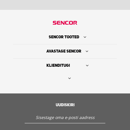
SENCOR TOOTED
AVASTAGE SENCOR
KLIENDITUGI
Leia edasimüüja
SENCORI LUGU
UUDISKIRI
Hooldus ja klienditugi