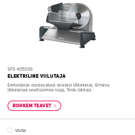
SFS 4050SS
ELEKTRILINE VIILUTAJA
Eemaldatav roostevabast terasest lõikeketas, Erineva
lõikelaiuse seadistamise nupp, Toidu lükkaja
ROHKEM TEAVET
Võrdle