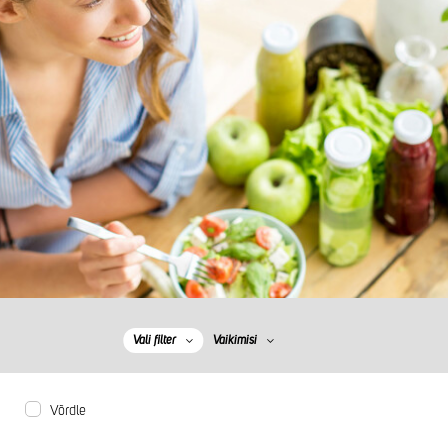
Vali filter
Vaikimisi
Võrdle