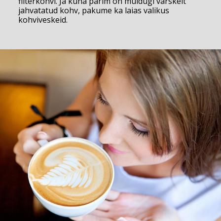
filterkohvi. Ja kuna parim on muidugi värskelt
jahvatatud kohv, pakume ka laias valikus
kohviveskeid.