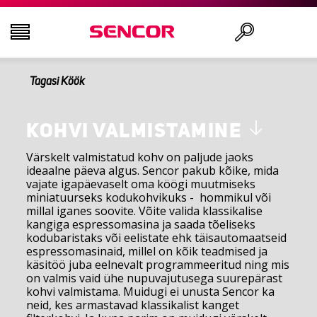
Tagasi Köök
AUDIO - VIDEO
Otsi
KÖÖK
KOHVI VALMISTAMINE
Värskelt valmistatud kohv on paljude jaoks
ideaalne päeva algus. Sencor pakub kõike, mida
MAJAPIDAMINE
vajate igapäevaselt oma köögi muutmiseks
miniatuurseks kodukohvikuks - hommikul või
millal iganes soovite. Võite valida klassikalise
ILU JA TERVIS
kangiga espressomasina ja saada tõeliseks
kodubaristaks või eelistate ehk täisautomaatseid
espressomasinaid, millel on kõik teadmised ja
KONTOR JA KAABLID
käsitöö juba eelnevalt programmeeritud ning mis
on valmis vaid ühe nupuvajutusega suurepärast
kohvi valmistama. Muidugi ei unusta Sencor ka
neid, kes armastavad klassikalist kanget