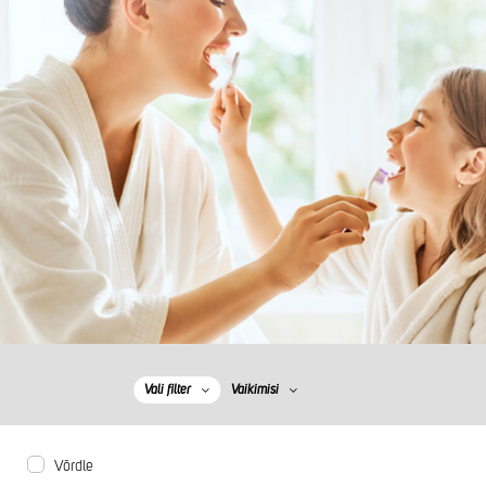
Vali filter
Vaikimisi
Võrdle