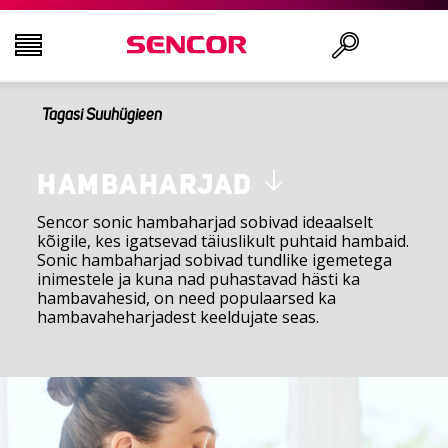
Tagasi Suuhügieen
AUDIO - VIDEO
Otsi
KÖÖK
HAMBAHARJAD
Sencor sonic hambaharjad sobivad ideaalselt
kõigile, kes igatsevad täiuslikult puhtaid hambaid.
MAJAPIDAMINE
Sonic hambaharjad sobivad tundlike igemetega
inimestele ja kuna nad puhastavad hästi ka
hambavahesid, on need populaarsed ka
ILU JA TERVIS
hambavaheharjadest keeldujate seas.
KONTOR JA KAABLID