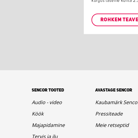
kõrgus taseme kohta 2.
ROHKEM TEAV
SENCOR TOOTED
AVASTAGE SENCOR
Audio - video
Kaubamärk Senco
Köök
Pressiteade
Majapidamine
Meie retseptid
Tervis ja ilu