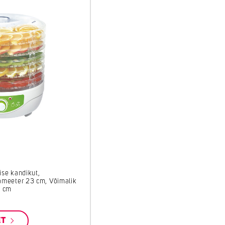
ise kandikut,
ameeter 23 cm, Võimalik
3 cm
ET