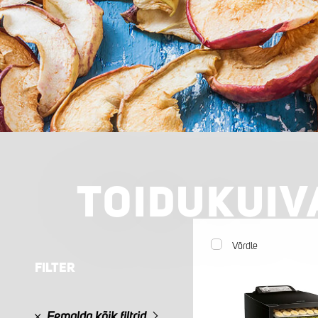
TOIDUKUIV
Võrdle
FILTER
Eemalda kõik filtrid