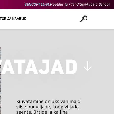
SENCORI LUGU
Hooldus ja klienditugi
Avasta Sencor
TOR JA KAABLID
Otsi
VATAJAD
Kuivatamine on üks vanimaid
viise puuviljade, köögiviljade,
seente, ürtide ja ka liha