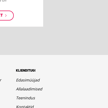
5 cm
ET
KLIENDITUGI
r
Edasimüüjad
Allalaadimised
Teenindus
Kontaktid