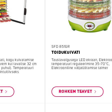
SFD 851GR
TOIDUKUIVATI
ati, kogu kuivatamise
Taustavalgusega LED ekraan, Elektroo
urem kui tavalise 32 cm
temperatuuri reguleerimine 35-70°C,
i puhul). Temperatuuri
Elektrooniline väljalülitamise taimer
intuitiivseks
ET
ROHKEM TEAVET