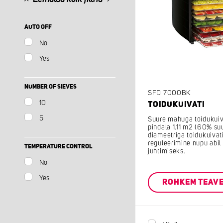
AUTO OFF
No
Yes
NUMBER OF SIEVES
SFD 7000BK
10
TOIDUKUIVATI
5
Suure mahuga toidukuiv
pindala 1.11 m2 (60% su
diameetriga toidukuivat
reguleerimine nupu abil 
TEMPERATURE CONTROL
juhtimiseks.
No
Yes
ROHKEM TEAV