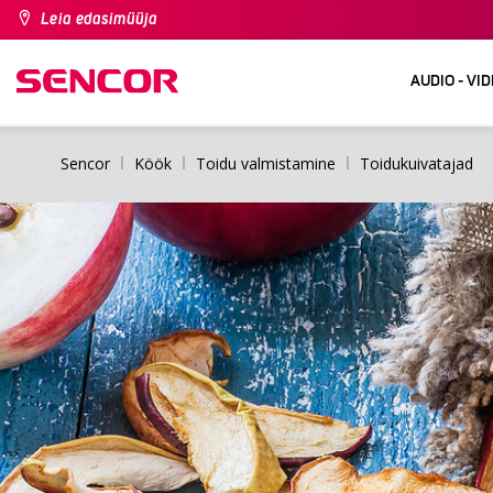
Leia edasimüüja
AUDIO - VI
Sencor
Köök
Toidu valmistamine
Toidukuivatajad