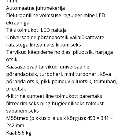
11 m)
Automaatne juhtmekerija
Elektrooniline võimsuse reguleerimine LED
ekraaniga
Täis tolmukoti LED näitaja
Universaalne põrandaotsik väljalükatavate
ratastega lihtsamaks liikumiseks
Tarvikud käepideme hoidjas: piluotsik, harjaga
otsik
Kaasasolevad tarvikud: universaalne
põrandaotsik, turbohari, mini turbohari, kõva
põranda otsik, pikk painduv piluotsik, tolmuhari,
piluotsik
4-liitrine sünteetiline tolmukott paremaks
filtreerimiseks ning hügieeniliseks tolmust
vabanemiseks
Mõõtmed (pikkus x laius x kõrgus): 493 × 341 ×
242 mm
Kaal: 5.6 kg