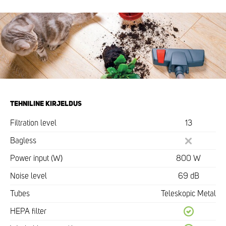
TEHNILINE KIRJELDUS
Filtration level
13
Bagless
Power input (W)
800 W
Noise level
69 dB
Tubes
Teleskopic Metal
HEPA filter