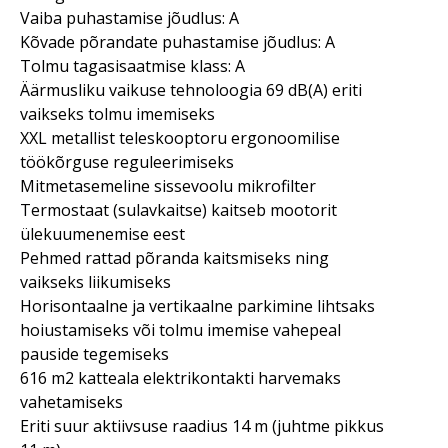
Vaiba puhastamise jõudlus: A
Kõvade põrandate puhastamise jõudlus: A
Tolmu tagasisaatmise klass: A
Äärmusliku vaikuse tehnoloogia 69 dB(A) eriti
vaikseks tolmu imemiseks
XXL metallist teleskooptoru ergonoomilise
töökõrguse reguleerimiseks
Mitmetasemeline sissevoolu mikrofilter
Termostaat (sulavkaitse) kaitseb mootorit
ülekuumenemise eest
Pehmed rattad põranda kaitsmiseks ning
vaikseks liikumiseks
Horisontaalne ja vertikaalne parkimine lihtsaks
hoiustamiseks või tolmu imemise vahepeal
pauside tegemiseks
616 m2 katteala elektrikontakti harvemaks
vahetamiseks
Eriti suur aktiivsuse raadius 14 m (juhtme pikkus