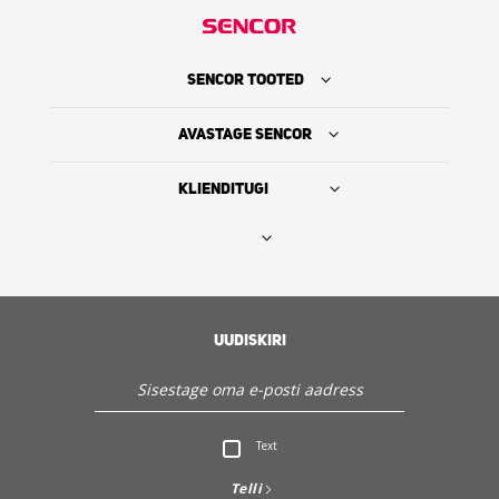
SENCOR TOOTED
AVASTAGE SENCOR
KLIENDITUGI
Leia edasimüüja
SENCORI LUGU
UUDISKIRI
Hooldus ja klienditugi
Text
Avasta Sencor
Telli