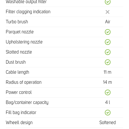
Washable output filter
Filter clogging indication
Turbo brush
Air
Parquet nozzle
Upholstering nozzle
Slotted nozzle
Dust brush
Cable length
11 m
Radius of operation
14 m
Power control
Bag/container capacity
4 l
Fill bag indicator
Wheell design
Softened