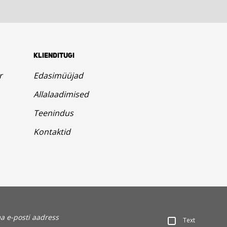
KLIENDITUGI
r
Edasimüüjad
Allalaadimised
Teenindus
Kontaktid
Text