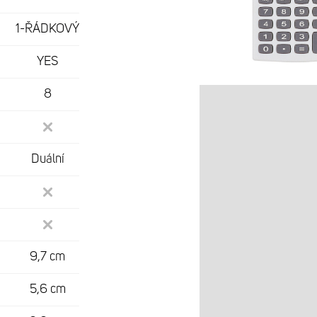
1-ŘÁDKOVÝ
YES
8
Duální
9,7 cm
5,6 cm