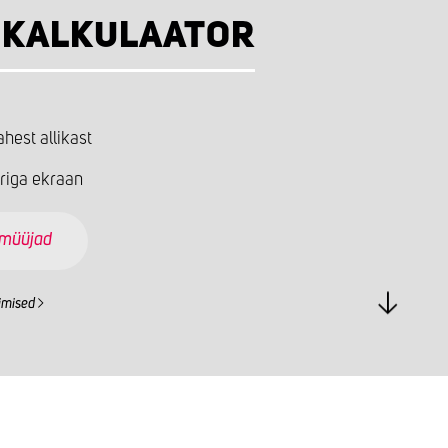
IKALKULAATOR
ahest allikast
riga ekraan
imüüjad
imised