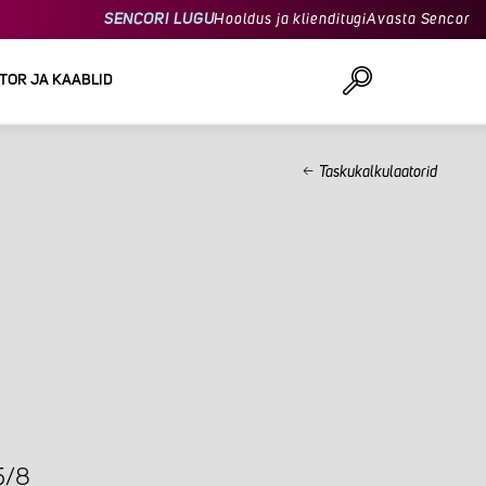
SENCORI LUGU
Hooldus ja klienditugi
Avasta Sencor
TOR JA KAABLID
Taskukalkulaatorid
Otsi
5/8