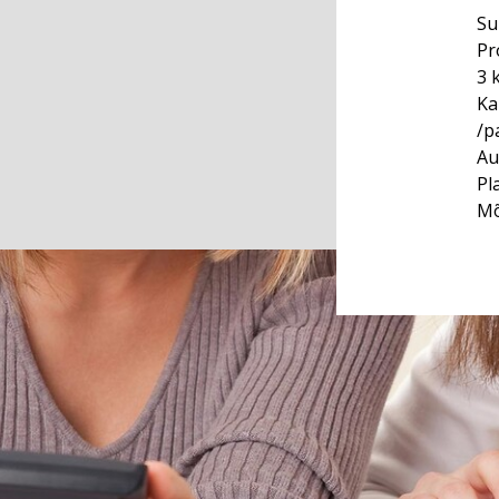
Su
Pr
3 
Ka
/p
Au
Pl
Mõ