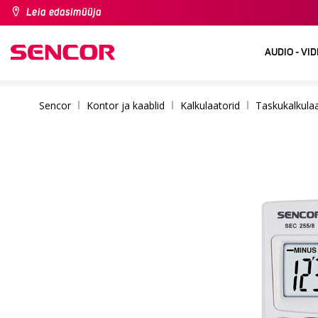
Leia edasimüüja
AUDIO - VI
Sencor
Kontor ja kaablid
Kalkulaatorid
Taskukalkulaa