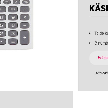
KÄS
Toide k
8 numb
Edas
Allalaad