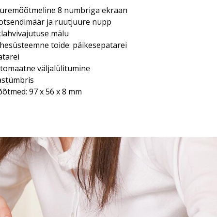
uremõõtmeline 8 numbriga ekraan
otsendimäär ja ruutjuure nupp
klahvivajutuse mälu
hesüsteemne toide: päikesepatarei
atarei
tomaatne väljalülitumine
astümbris
õtmed: 97 x 56 x 8 mm